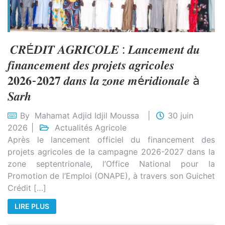
𝑪𝑹É𝑫𝑰𝑻 𝑨𝑮𝑹𝑰𝑪𝑶𝑳𝑬 : 𝑳𝒂𝒏𝒄𝒆𝒎𝒆𝒏𝒕 𝒅𝒖
𝒇𝒊𝒏𝒂𝒏𝒄𝒆𝒎𝒆𝒏𝒕 𝒅𝒆𝒔 𝒑𝒓𝒐𝒋𝒆𝒕𝒔 𝒂𝒈𝒓𝒊𝒄𝒐𝒍𝒆𝒔
𝟐𝟎𝟐𝟔-𝟐𝟎𝟐𝟕 𝒅𝒂𝒏𝒔 𝒍𝒂 𝒛𝒐𝒏𝒆 𝒎é𝒓𝒊𝒅𝒊𝒐𝒏𝒂𝒍𝒆 à
𝑺𝒂𝒓𝒉
By
Mahamat Adjid Idjil Moussa
30 juin
2026
Actualités Agricole
Après le lancement officiel du financement des
projets agricoles de la campagne 2026-2027 dans la
zone septentrionale, l’Office National pour la
Promotion de l’Emploi (ONAPE), à travers son Guichet
Crédit […]
LIRE PLUS