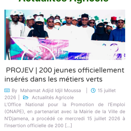
PROJEV | 200 jeunes officiellement
insérés dans les métiers verts
By
Mahamat Adjid Idjil Moussa
15 juillet
2026
Actualités Agricole
L’Office National pour la Promotion de l’Emploi
(ONAPE), en partenariat avec la Mairie de la Ville de
N’Djamena, a procédé ce mercredi 15 juillet 2026 à
l’insertion officielle de 200 […]