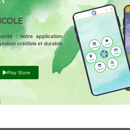
ICOLE
érité : notre application
gestion crédible et durable
Play Store