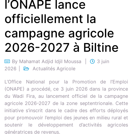
l’ONAPE lance
officiellement la
campagne agricole
2026-2027 à Biltine
By
Mahamat Adjid Idjil Moussa
3 juin
2026
Actualités Agricole
L’Office National pour la Promotion de l’Emploi
(ONAPE) a procédé, ce 3 juin 2026 dans la province
du Wadi Fira, au lancement officiel de la campagne
agricole 2026-2027 de la zone septentrionale. Cette
initiative s’inscrit dans le cadre des efforts déployés
pour promouvoir l’emploi des jeunes en milieu rural et
soutenir le développement d’activités agricoles
génératrices de revenus.