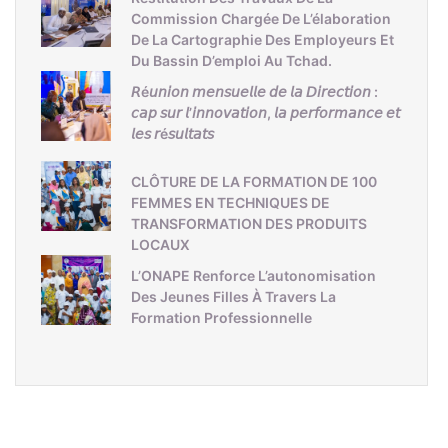
Commission Chargée De L’élaboration
De La Cartographie Des Employeurs Et
Du Bassin D’emploi Au Tchad.
𝘙é𝘶𝘯𝘪𝘰𝘯 𝘮𝘦𝘯𝘴𝘶𝘦𝘭𝘭𝘦 𝘥𝘦 𝘭𝘢 𝘋𝘪𝘳𝘦𝘤𝘵𝘪𝘰𝘯 :
𝘤𝘢𝘱 𝘴𝘶𝘳 𝘭’𝘪𝘯𝘯𝘰𝘷𝘢𝘵𝘪𝘰𝘯, 𝘭𝘢 𝘱𝘦𝘳𝘧𝘰𝘳𝘮𝘢𝘯𝘤𝘦 𝘦𝘵
𝘭𝘦𝘴 𝘳é𝘴𝘶𝘭𝘵𝘢𝘵𝘴
CLÔTURE DE LA FORMATION DE 100
FEMMES EN TECHNIQUES DE
TRANSFORMATION DES PRODUITS
LOCAUX
L’ONAPE Renforce L’autonomisation
Des Jeunes Filles À Travers La
Formation Professionnelle