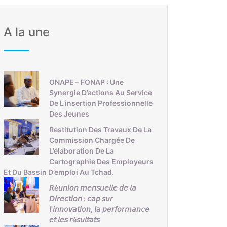
A la une
ONAPE – FONAP : Une
Synergie D’actions Au Service
De L’insertion Professionnelle
Des Jeunes
Restitution Des Travaux De La
Commission Chargée De
L’élaboration De La
Cartographie Des Employeurs
Et Du Bassin D’emploi Au Tchad.
𝘙é𝘶𝘯𝘪𝘰𝘯 𝘮𝘦𝘯𝘴𝘶𝘦𝘭𝘭𝘦 𝘥𝘦 𝘭𝘢
𝘋𝘪𝘳𝘦𝘤𝘵𝘪𝘰𝘯 : 𝘤𝘢𝘱 𝘴𝘶𝘳
𝘭’𝘪𝘯𝘯𝘰𝘷𝘢𝘵𝘪𝘰𝘯, 𝘭𝘢 𝘱𝘦𝘳𝘧𝘰𝘳𝘮𝘢𝘯𝘤𝘦
𝘦𝘵 𝘭𝘦𝘴 𝘳é𝘴𝘶𝘭𝘵𝘢𝘵𝘴