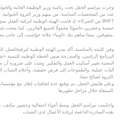
وجرت مراسم الحفل تحت رئاسة وزير الوظيفة العامة والحوار ا
عدد من الشخصيات السامية، من بينهم وزير الثروة الحيوانية. 
من الشركاء؛ إذ قامت الهيئة الوطنية لترقية العمل بمنح BNFT
خمسة وعشرين حاسوبًا محمولًا لجميع الفائزين، كما منحت شر
متفوقين، بينما ساهم بنك «اوبيا» بثلاثة حواسيب إلى جانب مجموعة من الأدوات التكنولوجية.
وفي كلمته بالمناسبة، أكد مدير الهيئة الوطنية لترقيةالعمل، ال
المعنية تغيير أساليب العمل والتفكير. وشدد على ضرورة أن ت
آليات عملية، والطموحات إلى فرص حقيقية، وأحلام الشباب
الثروة لصالح تشاد.
وعلى هامش الحفل، تم توقيع عدة اتفاقيات إطار مع مؤسسات
المنتقاة خلال مراحل تطويرها.
واختُتمت مراسم الحفل وسط أجواء احتفالية وحضور مكثف، ما
هذه المبادرة الداعمة لريادة الأعمال لدى الشباب.