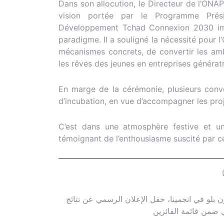
Dans son allocution, le Directeur de l’ONA
vision portée par le Programme Prési
Développement Tchad Connexion 2030 imp
paradigme. Il a souligné la nécessité pour 
mécanismes concrets, de convertir les amb
les rêves des jeunes en entreprises générat
En marge de la cérémonie, plusieurs conv
d’incubation, en vue d’accompagner les pro
C’est dans une atmosphère festive et un
témoignant de l’enthousiasme suscité par cet
يو 2026، بقاعة فندق راديسون بلو في انجمينا، حفل الإعلان الرسمي عن نتائج