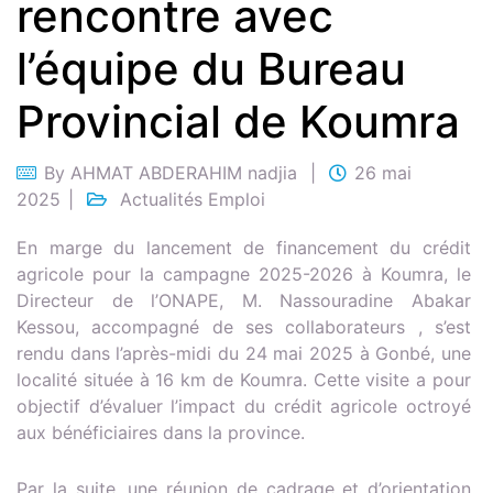
rencontre avec
l’équipe du Bureau
Provincial de Koumra
By
AHMAT ABDERAHIM nadjia
26 mai
2025
Actualités Emploi
En marge du lancement de financement du crédit
agricole pour la campagne 2025-2026 à Koumra, le
Directeur de l’ONAPE, M. Nassouradine Abakar
Kessou, accompagné de ses collaborateurs , s’est
rendu dans l’après-midi du 24 mai 2025 à Gonbé, une
localité située à 16 km de Koumra. Cette visite a pour
objectif d’évaluer l’impact du crédit agricole octroyé
aux bénéficiaires dans la province.
Par la suite, une réunion de cadrage et d’orientation