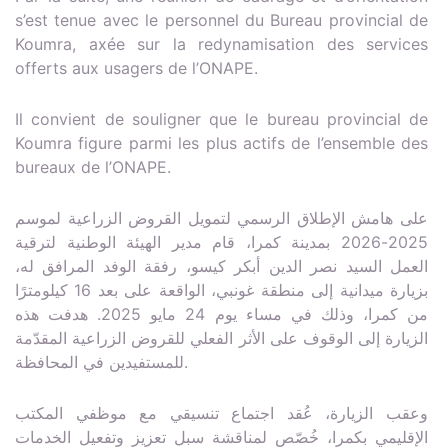
s’est tenue avec le personnel du Bureau provincial de
Koumra, axée sur la redynamisation des services
offerts aux usagers de l’ONAPE.
Il convient de souligner que le bureau provincial de
Koumra figure parmi les plus actifs de l’ensemble des
bureaux de l’ONAPE.
على هامش الإطلاق الرسمي لتمويل القروض الزراعية لموسم
2025-2026 بمدينة كمرا، قام مدير الهيئة الوطنية لترقية
العمل السيد نصر الدين أبكر كيسو، رفقة الوفد المرافق له،
بزيارة ميدانية إلى منطقة غونبي، الواقعة على بعد 16 كيلومترًا
من كمرا، وذلك في مساء يوم 24 مايو 2025. هدفت هذه
الزيارة إلى الوقوف على الأثر الفعلي للقروض الزراعية المقدّمة
للمستفيدين في المحافظة.
وعقب الزيارة، عُقد اجتماع تنسيقي مع موظفي المكتب
الإقليمي بكمرا، خُصّص لمناقشة سبل تعزيز وتفعيل الخدمات