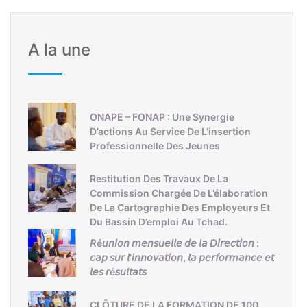
A la une
ONAPE – FONAP : Une Synergie
D’actions Au Service De L’insertion
Professionnelle Des Jeunes
Restitution Des Travaux De La
Commission Chargée De L’élaboration
De La Cartographie Des Employeurs Et
Du Bassin D’emploi Au Tchad.
𝘙é𝘶𝘯𝘪𝘰𝘯 𝘮𝘦𝘯𝘴𝘶𝘦𝘭𝘭𝘦 𝘥𝘦 𝘭𝘢 𝘋𝘪𝘳𝘦𝘤𝘵𝘪𝘰𝘯 :
𝘤𝘢𝘱 𝘴𝘶𝘳 𝘭’𝘪𝘯𝘯𝘰𝘷𝘢𝘵𝘪𝘰𝘯, 𝘭𝘢 𝘱𝘦𝘳𝘧𝘰𝘳𝘮𝘢𝘯𝘤𝘦 𝘦𝘵
𝘭𝘦𝘴 𝘳é𝘴𝘶𝘭𝘵𝘢𝘵𝘴
CLÔTURE DE LA FORMATION DE 100