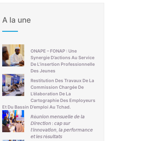
A la une
ONAPE – FONAP : Une
Synergie D’actions Au Service
De L’insertion Professionnelle
Des Jeunes
Restitution Des Travaux De La
Commission Chargée De
L’élaboration De La
Cartographie Des Employeurs
Et Du Bassin D’emploi Au Tchad.
𝘙é𝘶𝘯𝘪𝘰𝘯 𝘮𝘦𝘯𝘴𝘶𝘦𝘭𝘭𝘦 𝘥𝘦 𝘭𝘢
𝘋𝘪𝘳𝘦𝘤𝘵𝘪𝘰𝘯 : 𝘤𝘢𝘱 𝘴𝘶𝘳
𝘭’𝘪𝘯𝘯𝘰𝘷𝘢𝘵𝘪𝘰𝘯, 𝘭𝘢 𝘱𝘦𝘳𝘧𝘰𝘳𝘮𝘢𝘯𝘤𝘦
𝘦𝘵 𝘭𝘦𝘴 𝘳é𝘴𝘶𝘭𝘵𝘢𝘵𝘴