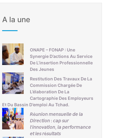
A la une
ONAPE – FONAP : Une
Synergie D’actions Au Service
De L’insertion Professionnelle
Des Jeunes
Restitution Des Travaux De La
Commission Chargée De
L’élaboration De La
Cartographie Des Employeurs
Et Du Bassin D’emploi Au Tchad.
𝘙é𝘶𝘯𝘪𝘰𝘯 𝘮𝘦𝘯𝘴𝘶𝘦𝘭𝘭𝘦 𝘥𝘦 𝘭𝘢
𝘋𝘪𝘳𝘦𝘤𝘵𝘪𝘰𝘯 : 𝘤𝘢𝘱 𝘴𝘶𝘳
𝘭’𝘪𝘯𝘯𝘰𝘷𝘢𝘵𝘪𝘰𝘯, 𝘭𝘢 𝘱𝘦𝘳𝘧𝘰𝘳𝘮𝘢𝘯𝘤𝘦
𝘦𝘵 𝘭𝘦𝘴 𝘳é𝘴𝘶𝘭𝘵𝘢𝘵𝘴