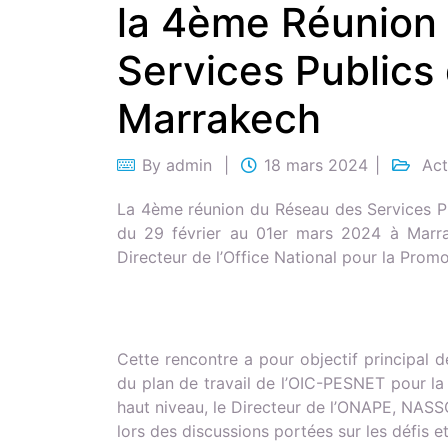
la 4ème Réunion
Services Publics 
Marrakech
By
admin
18 mars 2024
Act
La 4ème réunion du Réseau des Services Pu
du 29 février au 01er mars 2024 à Marr
Directeur de l’Office National pour la Prom
Cette rencontre a pour objectif principal d
du plan de travail de l’OIC-PESNET pour la
haut niveau, le Directeur de l’ONAPE, NA
lors des discussions portées sur les défis et