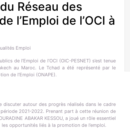
 du Réseau des
de l’Emploi de l’OCI à
ualités Emploi
blics de l’Emploi de l’OCI (OIC-PESNET) s’est tenue
akech au Maroc. Le Tchad a été représenté par le
otion de l’Emploi (ONAPE).
e discuter autour des progrès réalisés dans le cadre
 période 2021-2022. Prenant part à cette réunion de
SSOURADINE ABAKAR KESSOU, a joué un rôle essentiel
 les opportunités liés à la promotion de l’emploi.