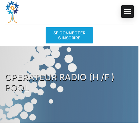
SE CONNECTER
S'INSCRIRE
OPERATEUR RADIO (H /F )
POOL